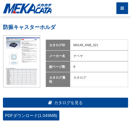
防振キャスターホルダ
カタログID
M0148_KNB_021
メーカー名
ナベヤ
総ページ数
8
カタログ属
カタログ
性
カタログを見る
PDFダウンロード(1.049MB)