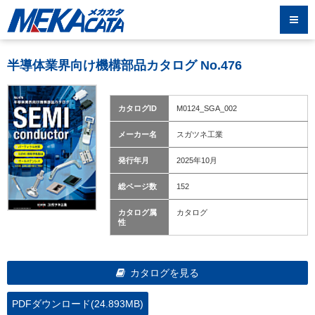
半導体業界向け機構部品カタログ No.476
カタログID
M0124_SGA_002
メーカー名
スガツネ工業
発行年月
2025年10月
総ページ数
152
カタログ属
カタログ
性
カタログを見る
PDFダウンロード(24.893MB)