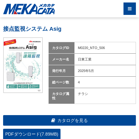
接点監視システム Asig
カタログID
M0220_NTO_506
メーカー名
日東工業
発行年月
2025年5月
総ページ数
4
カタログ属
チラシ
性
カタログを見る
PDFダウンロード(7.89MB)