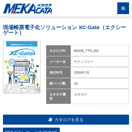
現場帳票電子化ソリューション XC-Gate（エクシー
ゲート）
カタログID
M0208_TTR_001
メーカー名
テクノツリー
発行年月
2026年1月
総ページ数
16
カタログ属
カタログ
性
カタログを見る