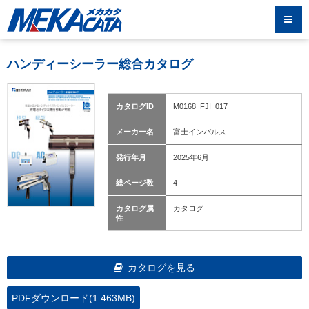
ハンディーシーラー総合カタログ
カタログID
M0168_FJI_017
メーカー名
富士インパルス
発行年月
2025年6月
総ページ数
4
カタログ属
カタログ
性
カタログを見る
PDFダウンロード(1.463MB)