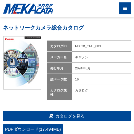
ネットワークカメラ総合カタログ
カタログID
M0028_CMJ_003
メーカー名
キヤノン
発行年月
2024年5月
総ページ数
16
カタログ属
カタログ
性
カタログを見る
PDFダウンロード(17.494MB)