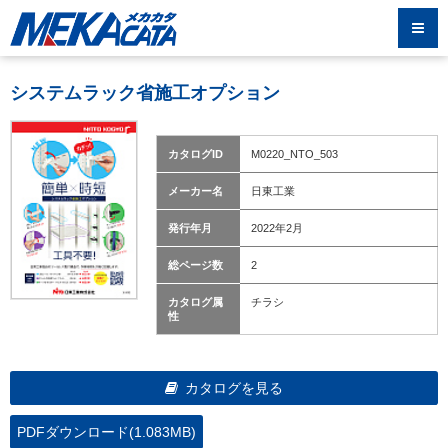
システムラック省施工オプション
カタログID
M0220_NTO_503
メーカー名
日東工業
発行年月
2022年2月
総ページ数
2
カタログ属
チラシ
性
カタログを見る
PDFダウンロード(1.083MB)