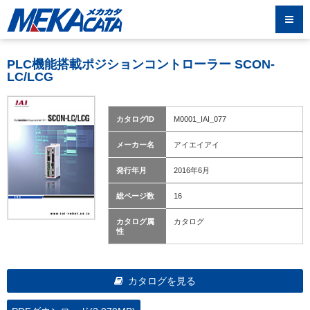
PLC機能搭載ポジションコントローラー SCON-
LC/LCG
カタログID
M0001_IAI_077
メーカー名
アイエイアイ
発行年月
2016年6月
総ページ数
16
カタログ属
カタログ
性
カタログを見る