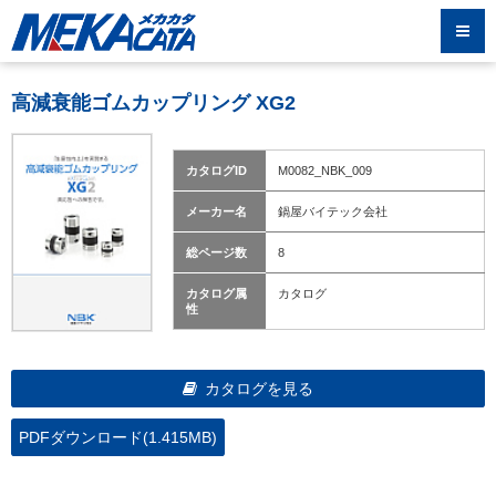
高減衰能ゴムカップリング XG2
カタログID
M0082_NBK_009
メーカー名
鍋屋バイテック会社
総ページ数
8
カタログ属
カタログ
性
カタログを見る
PDFダウンロード(1.415MB)