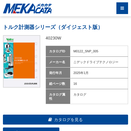
トルク計測器シリーズ（ダイジェスト版）
40230W
カタログID
M0122_SNP_005
メーカー名
ニデックドライブテクノロジー
発行年月
2025年1月
総ページ数
16
カタログ属
カタログ
性
カタログを見る