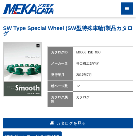
SW Type Special Wheel (SW型特殊車輪)製品カタロ
グ
カタログID
M0006_ISB_003
メーカー名
井口機工製作所
発行年月
2017年7月
総ページ数
12
カタログ属
カタログ
性
カタログを見る