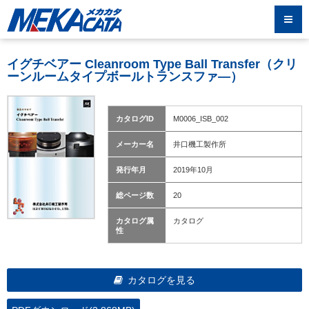
イグチベアー Cleanroom Type Ball Transfer（クリ
ーンルームタイプボールトランスファ―）
カタログID
M0006_ISB_002
メーカー名
井口機工製作所
発行年月
2019年10月
総ページ数
20
カタログ属
カタログ
性
カタログを見る