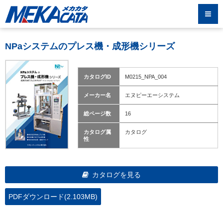
NPaシステムのプレス機・成形機シリーズ
カタログID
M0215_NPA_004
メーカー名
エヌピーエーシステム
総ページ数
16
カタログ属
カタログ
性
カタログを見る
PDFダウンロード(2.103MB)