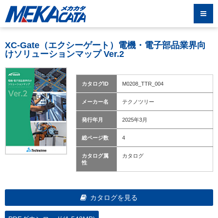
XC-Gate（エクシーゲート）電機・電子部品業界向
けソリューションマップ Ver.2
カタログID
M0208_TTR_004
メーカー名
テクノツリー
発行年月
2025年3月
総ページ数
4
カタログ属
カタログ
性
カタログを見る