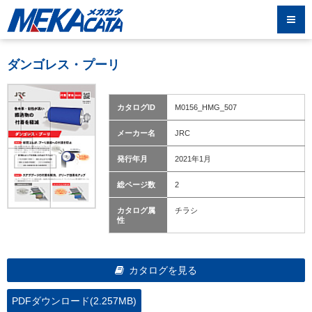
ダンゴレス・プーリ
カタログID
M0156_HMG_507
メーカー名
JRC
発行年月
2021年1月
総ページ数
2
カタログ属
チラシ
性
カタログを見る
PDFダウンロード(2.257MB)