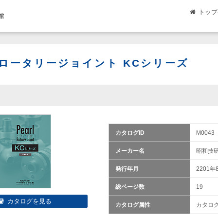
トップ
館
ロータリージョイント KCシリーズ
カタログID
M0043_
メーカー名
昭和技
発行年月
2201年
総ページ数
19
カタログ属性
カタロ