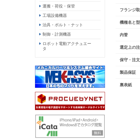
運搬・荷役・保管
フランジ取
工場設備機器
機種名と型
治具・ボルト・ナット
制御・計測機器
内菅
ロボット電動アクチュエー
選定上の注
タ
保守・注文
製品保証
裏表紙