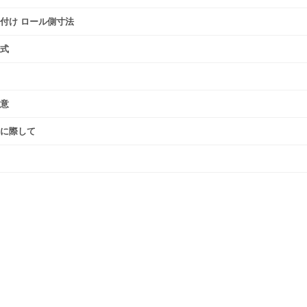
付け ロール側寸法
式
意
に際して