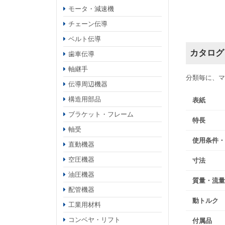
モータ・減速機
チェーン伝導
ベルト伝導
カタログ
歯車伝導
軸継手
分類毎に、マ
伝導周辺機器
構造用部品
表紙
ブラケット・フレーム
特長
軸受
使用条件・
直動機器
空圧機器
寸法
油圧機器
質量・流量
配管機器
動トルク
工業用材料
コンベヤ・リフト
付属品