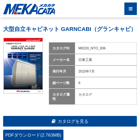
大型自立キャビネット GARNCABI（グランキャビ）
カタログID
M0220_NTO_006
メーカー名
日東工業
発行年月
2015年7月
総ページ数
6
カタログ属
カタログ
性
カタログを見る
PDFダウンロード(2.763MB)