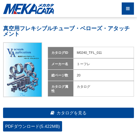
真空用フレキシブルチューブ・ベローズ・アタッチ
メント
カタログID
M0240_TFL_011
メーカー名
トーフレ
総ページ数
20
カタログ属
カタログ
性
カタログを見る
PDFダウンロード(5.422MB)