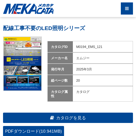
配線工事不要のLED照明シリーズ
カタログID
M0194_EMS_121
メーカー名
エムジー
発行年月
2025年3月
総ページ数
20
カタログ属
カタログ
性
カタログを見る
PDFダウンロード(10.941MB)