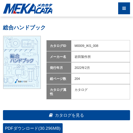
総合ハンドブック
カタログID
M0009_IKS_008
メーカー名
岩田製作所
発行年月
2022年2月
総ページ数
204
カタログ属
カタログ
性
カタログを見る
PDFダウンロード(30.296MB)