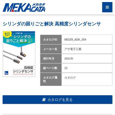
シリンダの困りごと解決 高精度シリンダセンサ
カタログID
M0159_ADK_004
メーカー名
アサ電子工業
発行年月
2021年
総ページ数
12
カタログ属
カタログ
性
カタログを見る