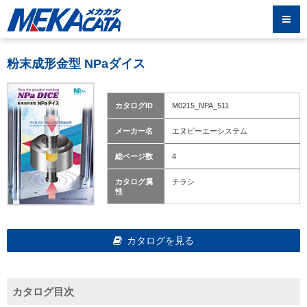
粉末成形金型 NPaダイス
カタログID
M0215_NPA_511
メーカー名
エヌピーエーシステム
総ページ数
4
カタログ属
チラシ
性
カタログを見る
カタログ目次