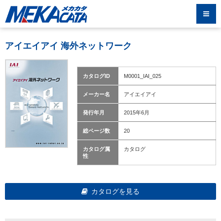
アイエイアイ 海外ネットワーク
カタログID
M0001_IAI_025
メーカー名
アイエイアイ
発行年月
2015年6月
総ページ数
20
カタログ属
カタログ
性
カタログを見る