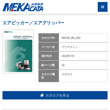
エアピッカー／エアグリッパー
カタログID
M0105_BS_002
メーカー名
ブリヂストン
発行年月
2022年7月
総ページ数
32
カタログ属
カタログ
性
カタログを見る