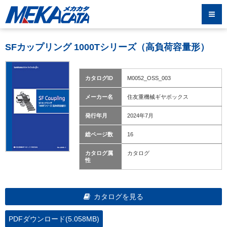
SFカップリング 1000Tシリーズ（高負荷容量形）
カタログID
M0052_OSS_003
メーカー名
住友重機械ギヤボックス
発行年月
2024年7月
総ページ数
16
カタログ属
カタログ
性
カタログを見る
PDFダウンロード(5.058MB)