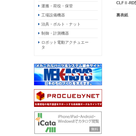
CLFⅡ-R
運搬・荷役・保管
工場設備機器
裏表紙
治具・ボルト・ナット
制御・計測機器
ロボット電動アクチュエー
タ