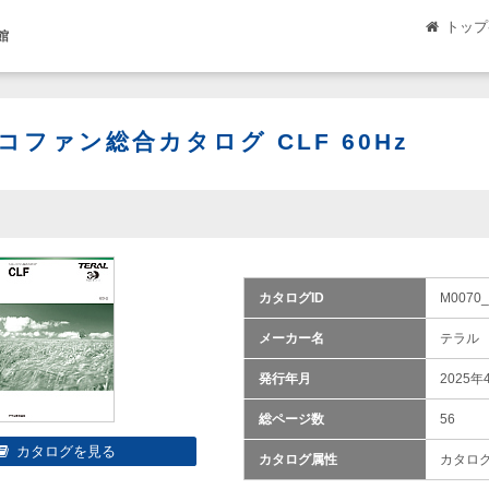
トップ
館
コファン総合カタログ CLF 60Hz
カタログID
M0070_
メーカー名
テラル
発行年月
2025年
総ページ数
56
カタログ属性
カタロ