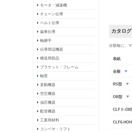
モータ・減速機
チェーン伝導
ベルト伝導
カタログ
歯車伝導
軸継手
分類毎に、マ
伝導周辺機器
構造用部品
表紙
ブラケット・フレーム
全般
軸受
RS型
直動機器
空圧機器
OB型
油圧機器
CLFⅡ-O
配管機器
工業用材料
CLF6-HO
コンベヤ・リフト