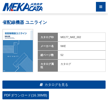
省配線機器 ユニライン
カタログID
M0177_NKE_002
メーカー名
NKE
総ページ数
52
カタログ属
カタログ
性
カタログを見る
PDFダウンロード(16.38MB)