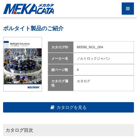
ボルタイト製品のご紹介
カタログID
M0096_NOL_004
メーカー名
ノルトロックジャパン
総ページ数
4
カタログ属
カタログ
性
カタログを見る
カタログ目次